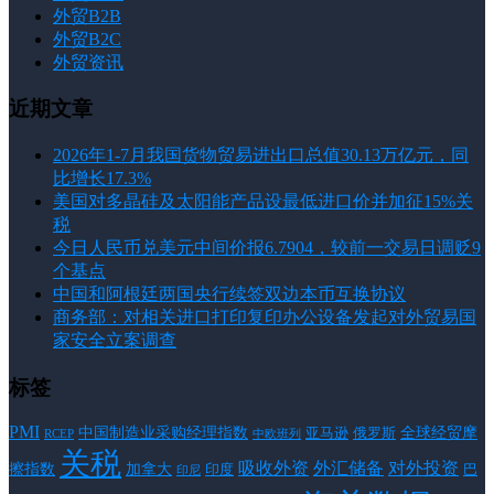
外贸B2B
外贸B2C
外贸资讯
近期文章
2026年1-7月我国货物贸易进出口总值30.13万亿元，同
比增长17.3%
美国对多晶硅及太阳能产品设最低进口价并加征15%关
税
今日人民币兑美元中间价报6.7904，较前一交易日调贬9
个基点
中国和阿根廷两国央行续签双边本币互换协议
商务部：对相关进口打印复印办公设备发起对外贸易国
家安全立案调查
标签
PMI
中国制造业采购经理指数
亚马逊
俄罗斯
全球经贸摩
RCEP
中欧班列
关税
对外投资
吸收外资
外汇储备
擦指数
加拿大
巴
印度
印尼