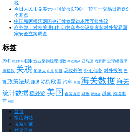
税
今日人民币兑美元中间价报6.7904，较前一交易日调贬9
个基点
中国和阿根廷两国央行续签双边本币互换协议
商务部：对相关进口打印复印办公设备发起对外贸易国
家安全立案调查
标签
PMI
中国制造业采购经理指数
亚马逊
俄罗斯
全球经贸摩
RCEP
中欧班列
关税
对外投资
吸收外资
外汇储备
擦指数
加拿大
巴
印度
印尼
海关数据
海关
政策法规
欧盟
服务贸易
汽车
西
泰国
美国
统计数据
稳外贸
越南
跨境电
财报
自贸协定
贸促会
商
韩国
首页
常用网站
搜索引擎
社交平台