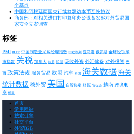
个基点
中国和阿根廷两国央行续签双边本币互换协议
商务部：对相关进口打印复印办公设备发起对外贸易国
家安全立案调查
标签
PMI
中国制造业采购经理指数
亚马逊
俄罗斯
全球经贸摩
RCEP
中欧班列
关税
对外投资
吸收外资
外汇储备
擦指数
加拿大
巴
印度
印尼
海关数据
海关
政策法规
欧盟
服务贸易
汽车
西
泰国
美国
统计数据
稳外贸
越南
跨境电
财报
自贸协定
贸促会
商
韩国
首页
常用网站
搜索引擎
社交平台
外贸B2B