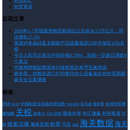
外贸B2C
外贸资讯
近期文章
2026年1-7月我国货物贸易进出口总值30.13万亿元，同
比增长17.3%
美国对多晶硅及太阳能产品设最低进口价并加征15%关
税
今日人民币兑美元中间价报6.7904，较前一交易日调贬9
个基点
中国和阿根廷两国央行续签双边本币互换协议
商务部：对相关进口打印复印办公设备发起对外贸易国
家安全立案调查
标签
PMI
中国制造业采购经理指数
亚马逊
俄罗斯
全球经贸摩
RCEP
中欧班列
关税
对外投资
吸收外资
外汇储备
擦指数
加拿大
巴
印度
印尼
海关数据
海关
政策法规
欧盟
服务贸易
汽车
西
泰国