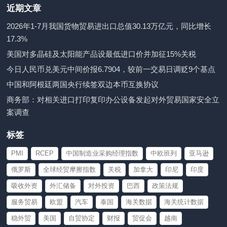
近期文章
2026年1-7月我国货物贸易进出口总值30.13万亿元，同比增长
17.3%
美国对多晶硅及太阳能产品设最低进口价并加征15%关税
今日人民币兑美元中间价报6.7904，较前一交易日调贬9个基点
中国和阿根廷两国央行续签双边本币互换协议
商务部：对相关进口打印复印办公设备发起对外贸易国家安全立
案调查
标签
PMI
RCEP
中国制造业采购经理指数
中欧班列
亚马逊
俄罗斯
全球经贸摩擦指数
关税
加拿大
印尼
印度
吸收外资
外汇储备
对外投资
巴西
政策法规
服务贸易
欧盟
汽车
泰国
海关数据
海关统计数据
稳外贸
美国
自贸协定
财报
贸促会
越南