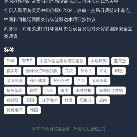
美国对多晶硅及太阳能产品设最低进口价并加征15%关税
今日人民币兑美元中间价报6.7904，较前一交易日调贬9个基点
中国和阿根廷两国央行续签双边本币互换协议
商务部：对相关进口打印复印办公设备发起对外贸易国家安全立
案调查
标签
PMI
RCEP
中国制造业采购经理指数
中欧班列
亚马逊
俄罗斯
全球经贸摩擦指数
关税
加拿大
印尼
印度
吸收外资
外汇储备
对外投资
巴西
政策法规
服务贸易
欧盟
汽车
泰国
海关数据
海关统计数据
稳外贸
美国
自贸协定
财报
贸促会
越南
跨境电商
韩国
© 2023
对外贸易之家
- 外贸人的上网主页