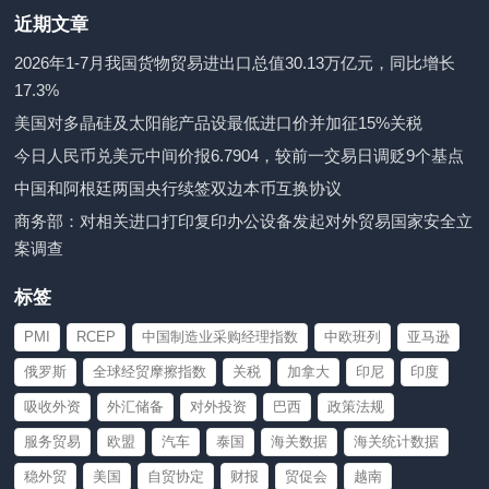
近期文章
2026年1-7月我国货物贸易进出口总值30.13万亿元，同比增长
17.3%
美国对多晶硅及太阳能产品设最低进口价并加征15%关税
今日人民币兑美元中间价报6.7904，较前一交易日调贬9个基点
中国和阿根廷两国央行续签双边本币互换协议
商务部：对相关进口打印复印办公设备发起对外贸易国家安全立
案调查
标签
PMI
RCEP
中国制造业采购经理指数
中欧班列
亚马逊
俄罗斯
全球经贸摩擦指数
关税
加拿大
印尼
印度
吸收外资
外汇储备
对外投资
巴西
政策法规
服务贸易
欧盟
汽车
泰国
海关数据
海关统计数据
稳外贸
美国
自贸协定
财报
贸促会
越南