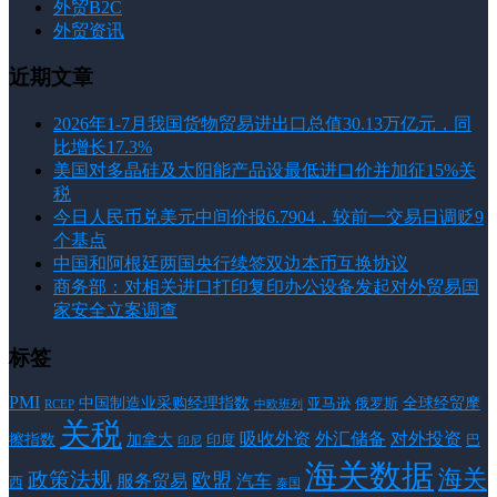
外贸B2C
外贸资讯
近期文章
2026年1-7月我国货物贸易进出口总值30.13万亿元，同
比增长17.3%
美国对多晶硅及太阳能产品设最低进口价并加征15%关
税
今日人民币兑美元中间价报6.7904，较前一交易日调贬9
个基点
中国和阿根廷两国央行续签双边本币互换协议
商务部：对相关进口打印复印办公设备发起对外贸易国
家安全立案调查
标签
PMI
中国制造业采购经理指数
亚马逊
俄罗斯
全球经贸摩
RCEP
中欧班列
关税
对外投资
吸收外资
外汇储备
擦指数
加拿大
巴
印度
印尼
海关数据
海关
政策法规
欧盟
服务贸易
汽车
西
泰国