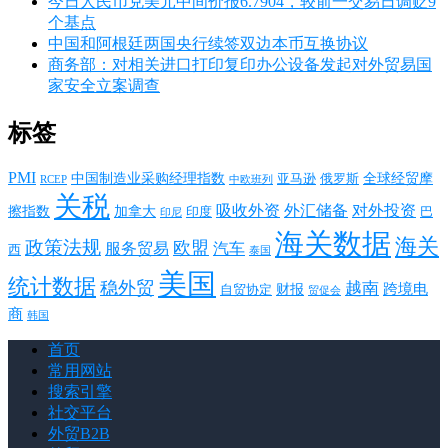
今日人民币兑美元中间价报6.7904，较前一交易日调贬9
个基点
中国和阿根廷两国央行续签双边本币互换协议
商务部：对相关进口打印复印办公设备发起对外贸易国
家安全立案调查
标签
PMI
中国制造业采购经理指数
亚马逊
俄罗斯
全球经贸摩
RCEP
中欧班列
关税
对外投资
吸收外资
外汇储备
擦指数
加拿大
巴
印度
印尼
海关数据
海关
政策法规
欧盟
服务贸易
汽车
西
泰国
美国
统计数据
稳外贸
越南
跨境电
财报
自贸协定
贸促会
商
韩国
首页
常用网站
搜索引擎
社交平台
外贸B2B