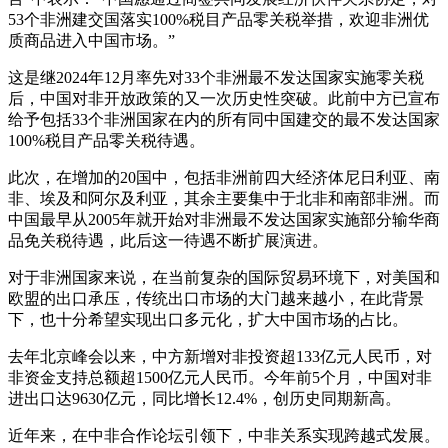
53个非洲建交国落实100%税目产品零关税举措，欢迎非洲优
质商品进入中国市场。”
这是继2024年12月率先对33个非洲最不发达国家实施零关税
后，中国对非开放政策的又一次历史性突破。此前中方已宣布
给予包括33个非洲国家在内的所有同中国建交的最不发达国家
100%税目产品零关税待遇。
此次，在增加的20国中，包括非洲前四大经济体尼日利亚、南
非、埃及和阿尔及利亚，其余主要集中于北非和南部非洲。而
中国最早从2005年就开始对非洲最不发达国家实施部分输华商
品免关税待遇，此后这一待遇不断扩展演进。
对于非洲国家来说，在当前复杂的国际贸易环境下，对美国和
欧盟的出口承压，传统出口市场的大门越来越小，在此背景
下，也十分希望实现出口多元化，扩大中国市场的占比。
去年北京峰会以来，中方新增对非投资超133亿元人民币，对
非资金支持总额超1500亿元人民币。今年前5个月，中国对非
进出口达9630亿元，同比增长12.4%，创历史同期新高。
近年来，在中非合作论坛引领下，中非关系实现跨越式发展。