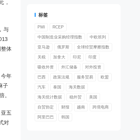
亿元，
标签
PMI
RCEP
，与
中国制造业采购经理指数
中欧班列
13
亚马逊
俄罗斯
全球经贸摩擦指数
国整体
关税
加拿大
印尼
印度
吸收外资
外汇储备
对外投资
。今年
巴西
政策法规
服务贸易
欧盟
麻子
汽车
泰国
海关数据
9倍。
海关统计数据
稳外贸
美国
自贸协定
财报
越南
跨境电商
中亚五
阿里巴巴
韩国
方式对