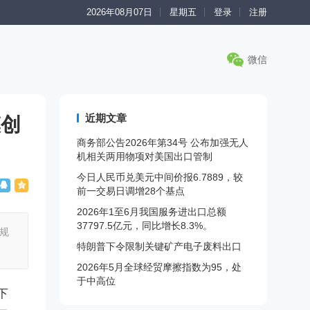
2026年08月07日
星期五
登录
注册
微信
近期文章
模创
商务部公告2026年第34号 公布加强无人
机相关两用物项对美国出口管制
今日人民币兑美元中间价报6.7889，较
前一交易日调增28个基点
2026年1至6月我国服务进出口总额
37797.5亿元，同比增长8.3%。
规
特朗普下令限制关键矿产电子废料出口
2026年5月全球经贸摩擦指数为95，处
于中高位
下