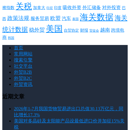
关税
对外投资
吸收外资
外汇储备
擦指数
加拿大
巴
印度
印尼
海关数据
海关
政策法规
欧盟
服务贸易
汽车
西
泰国
美国
统计数据
稳外贸
越南
跨境电
财报
自贸协定
贸促会
商
韩国
首页
常用网站
搜索引擎
社交平台
外贸B2B
外贸B2C
外贸资讯
近期文章
2026年1-7月我国货物贸易进出口总值30.13万亿元，同
比增长17.3%
美国对多晶硅及太阳能产品设最低进口价并加征15%关
税