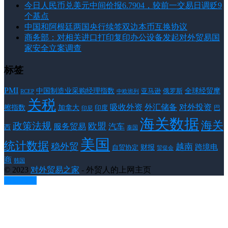
今日人民币兑美元中间价报6.7904，较前一交易日调贬9
个基点
中国和阿根廷两国央行续签双边本币互换协议
商务部：对相关进口打印复印办公设备发起对外贸易国
家安全立案调查
标签
PMI
中国制造业采购经理指数
亚马逊
俄罗斯
全球经贸摩
RCEP
中欧班列
关税
对外投资
吸收外资
外汇储备
擦指数
加拿大
巴
印度
印尼
海关数据
海关
政策法规
欧盟
服务贸易
汽车
西
泰国
美国
统计数据
稳外贸
越南
跨境电
财报
自贸协定
贸促会
商
韩国
© 2023
对外贸易之家
- 外贸人的上网主页
返回顶部