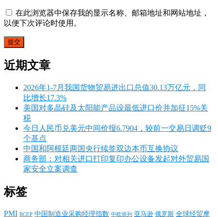
在此浏览器中保存我的显示名称、邮箱地址和网站地址，
以便下次评论时使用。
近期文章
2026年1-7月我国货物贸易进出口总值30.13万亿元，同
比增长17.3%
美国对多晶硅及太阳能产品设最低进口价并加征15%关
税
今日人民币兑美元中间价报6.7904，较前一交易日调贬9
个基点
中国和阿根廷两国央行续签双边本币互换协议
商务部：对相关进口打印复印办公设备发起对外贸易国
家安全立案调查
标签
PMI
中国制造业采购经理指数
亚马逊
俄罗斯
全球经贸摩
RCEP
中欧班列