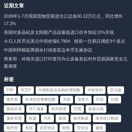
近期文章
2026年1-7月我国货物贸易进出口总值30.13万亿元，同比增长
17.3%
美国对多晶硅及太阳能产品设最低进口价并加征15%关税
今日人民币兑美元中间价报6.7904，较前一交易日调贬9个基点
中国和阿根廷两国央行续签双边本币互换协议
商务部：对相关进口打印复印办公设备发起对外贸易国家安全立
案调查
标签
PMI
RCEP
中国制造业采购经理指数
中欧班列
亚马逊
俄罗斯
全球经贸摩擦指数
关税
加拿大
印尼
印度
吸收外资
外汇储备
对外投资
巴西
政策法规
服务贸易
欧盟
汽车
泰国
海关数据
海关统计数据
稳外贸
美国
自贸协定
财报
贸促会
越南