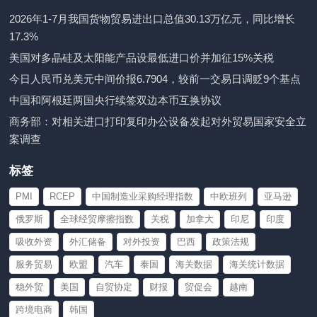
2026年1-7月我国货物贸易进出口总值30.13万亿元，同比增长
17.3%
美国对多晶硅及太阳能产品设最低进口价并加征15%关税
今日人民币兑美元中间价报6.7904，较前一交易日调贬9个基点
中国和阿根廷两国央行续签双边本币互换协议
商务部：对相关进口打印复印办公设备发起对外贸易国家安全立
案调查
标签
PMI
RCEP
中国制造业采购经理指数
中欧班列
亚马逊
俄罗斯
全球经贸摩擦指数
关税
加拿大
印尼
印度
吸收外资
外汇储备
对外投资
巴西
政策法规
服务贸易
欧盟
汽车
泰国
海关数据
海关统计数据
稳外贸
美国
自贸协定
财报
贸促会
越南
跨境电商
韩国