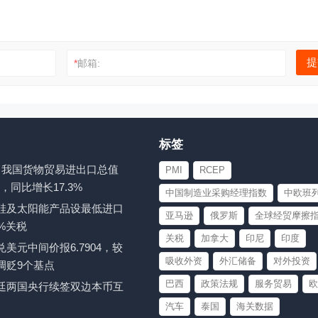
*
邮箱:
标签
-7月我国货物贸易进出口总值
PMI
RCEP
元，同比增长17.3%
中国制造业采购经理指数
中欧班
硅及太阳能产品设最低进口
亚马逊
俄罗斯
全球经贸摩擦
%关税
关税
加拿大
印尼
印度
美元中间价报6.7904，较
吸收外资
外汇储备
对外投资
调贬9个基点
巴西
政策法规
服务贸易
欧
廷两国央行续签双边本币互
汽车
泰国
海关数据