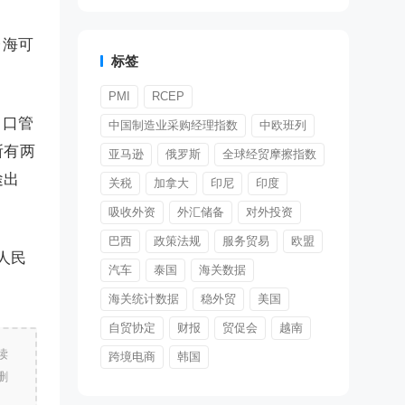
台海可
标签
PMI
RCEP
出口管
中国制造业采购经理指数
中欧班列
所有两
亚马逊
俄罗斯
全球经贸摩擦指数
途出
关税
加拿大
印尼
印度
吸收外资
外汇储备
对外投资
巴西
政策法规
服务贸易
欧盟
人民
汽车
泰国
海关数据
海关统计数据
稳外贸
美国
自贸协定
财报
贸促会
越南
读
跨境电商
韩国
删