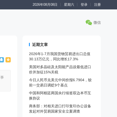
2026年08月08日
星期六
登录
注册
微信
近期文章
2026年1-7月我国货物贸易进出口总值
30.13万亿元，同比增长17.3%
美国对多晶硅及太阳能产品设最低进口
价并加征15%关税
军事
今日人民币兑美元中间价报6.7904，较
前一交易日调贬9个基点
中国和阿根廷两国央行续签双边本币互
换协议
商务部：对相关进口打印复印办公设备
发起对外贸易国家安全立案调查