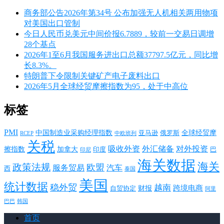
商务部公告2026年第34号 公布加强无人机相关两用物项
对美国出口管制
今日人民币兑美元中间价报6.7889，较前一交易日调增
28个基点
2026年1至6月我国服务进出口总额37797.5亿元，同比增
长8.3%。
特朗普下令限制关键矿产电子废料出口
2026年5月全球经贸摩擦指数为95，处于中高位
标签
PMI
中国制造业采购经理指数
亚马逊
俄罗斯
全球经贸摩
RCEP
中欧班列
关税
对外投资
吸收外资
外汇储备
擦指数
加拿大
巴
印度
印尼
海关数据
海关
政策法规
欧盟
服务贸易
汽车
西
泰国
美国
统计数据
稳外贸
越南
跨境电商
财报
自贸协定
阿里
韩国
巴巴
首页