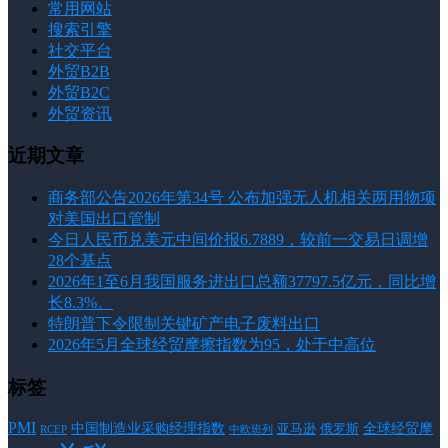
常用网站
搜索引擎
社交平台
外贸B2B
外贸B2C
外贸资讯
近期文章
商务部公告2026年第34号 公布加强无人机相关两用物项
对美国出口管制
今日人民币兑美元中间价报6.7889，较前一交易日调增
28个基点
2026年1至6月我国服务进出口总额37797.5亿元，同比增
长8.3%。
特朗普下令限制关键矿产电子废料出口
2026年5月全球经贸摩擦指数为95，处于中高位
标签
PMI
中国制造业采购经理指数
亚马逊
俄罗斯
全球经贸摩
RCEP
中欧班列