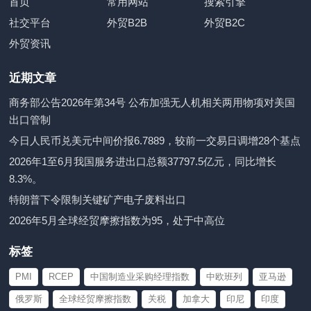
首页
常用网站
搜索引擎
社交平台
外贸B2B
外贸B2C
外贸资讯
近期文章
商务部公告2026年第34号 公布加强无人机相关两用物项对美国
出口管制
今日人民币兑美元中间价报6.7889，较前一交易日调增28个基点
2026年1至6月我国服务进出口总额37797.5亿元，同比增长
8.3%。
特朗普下令限制关键矿产电子废料出口
2026年5月全球经贸摩擦指数为95，处于中高位
标签
PMI
RCEP
中国制造业采购经理指数
中欧班列
亚马逊
俄罗斯
全球经贸摩擦指数
关税
加拿大
印尼
印度