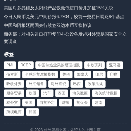
美国对多晶硅及太阳能产品设最低进口价并加征15%关税
今日人民币兑美元中间价报6.7904，较前一交易日调贬9个基点
中国和阿根廷两国央行续签双边本币互换协议
商务部：对相关进口打印复印办公设备发起对外贸易国家安全立
案调查
标签
PMI
RCEP
中国制造业采购经理指数
中欧班列
亚马逊
俄罗斯
全球经贸摩擦指数
关税
加拿大
印尼
印度
吸收外资
外汇储备
对外投资
巴西
政策法规
服务贸易
欧盟
汽车
泰国
海关数据
海关统计数据
稳外贸
美国
自贸协定
财报
贸促会
越南
跨境电商
韩国
© 2023
对外贸易之家
- 外贸人的上网主页