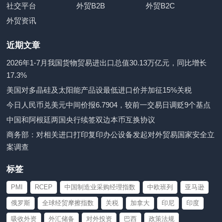
社交平台
外贸B2B
外贸B2C
外贸资讯
近期文章
2026年1-7月我国货物贸易进出口总值30.13万亿元，同比增长
17.3%
美国对多晶硅及太阳能产品设最低进口价并加征15%关税
今日人民币兑美元中间价报6.7904，较前一交易日调贬9个基点
中国和阿根廷两国央行续签双边本币互换协议
商务部：对相关进口打印复印办公设备发起对外贸易国家安全立
案调查
标签
PMI
RCEP
中国制造业采购经理指数
中欧班列
亚马逊
俄罗斯
全球经贸摩擦指数
关税
加拿大
印尼
印度
吸收外资
外汇储备
对外投资
巴西
政策法规