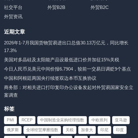
社交平台
外贸B2B
外贸B2C
外贸资讯
近期文章
2026年1-7月我国货物贸易进出口总值30.13万亿元，同比增长
17.3%
美国对多晶硅及太阳能产品设最低进口价并加征15%关税
今日人民币兑美元中间价报6.7904，较前一交易日调贬9个基点
中国和阿根廷两国央行续签双边本币互换协议
商务部：对相关进口打印复印办公设备发起对外贸易国家安全立
案调查
标签
PMI
RCEP
中国制造业采购经理指数
中欧班列
亚马逊
俄罗斯
全球经贸摩擦指数
关税
加拿大
印尼
印度