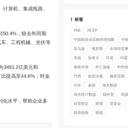
、计算机、集成电路、
标签
PMI
RCEP
50.4%，较去年同期
中国制造业采购经理指数
中
点。汽车、工程机械、光伏等
亚马逊
俄罗斯
全球经贸
关税
加拿大
印尼
印度
491.2亿美元和
吸收外资
外汇储备
对外
，占比提高至44.6%；对金
巴西
政策法规
服务贸易
汽车
泰国
海关数据
海关统计数据
稳外贸
美
利化水平，帮助企业多
自贸协定
财报
贸促会
跨境电商
韩国