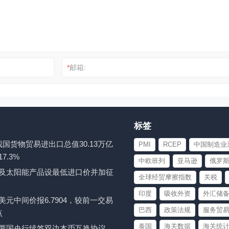
*
邮箱:
标签
7月我国货物贸易进出口总值30.13万亿
PMI
RCEP
中国制造业
7.3%
中欧班列
亚马逊
俄罗
及太阳能产品设最低进口价并加征
全球经贸摩擦指数
关税
印度
吸收外资
外汇储
元中间价报6.7904，较前一交易
巴西
政策法规
服务贸
点
泰国
海关数据
海关统
两国央行续签双边本币互换协议