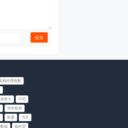
采购经理指数
斯
加拿大
印尼
备
对外投资
易
欧盟
汽车
计数据
稳外贸