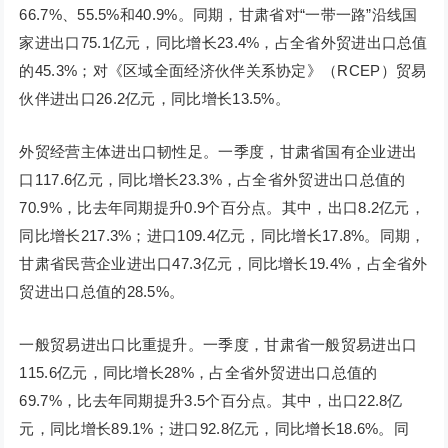
66.7%、55.5%和40.9%。同期，甘肃省对“一带一路”沿线国
家进出口75.1亿元，同比增长23.4%，占全省外贸进出口总值
的45.3%；对《区域全面经济伙伴关系协定》（RCEP）贸易
伙伴进出口26.2亿元，同比增长13.5%。
外贸经营主体进出口韧性足。一季度，甘肃省国有企业进出
口117.6亿元，同比增长23.3%，占全省外贸进出口总值的
70.9%，比去年同期提升0.9个百分点。其中，出口8.2亿元，
同比增长217.3%；进口109.4亿元，同比增长17.8%。同期，
甘肃省民营企业进出口47.3亿元，同比增长19.4%，占全省外
贸进出口总值的28.5%。
一般贸易进出口比重提升。一季度，甘肃省一般贸易进出口
115.6亿元，同比增长28%，占全省外贸进出口总值的
69.7%，比去年同期提升3.5个百分点。其中，出口22.8亿
元，同比增长89.1%；进口92.8亿元，同比增长18.6%。同