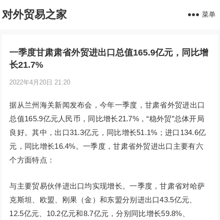
对外贸易之家
菜单
一季度甘肃肃省外贸进出口总值165.9亿元，同比增
长21.7%
2022年4月20日 21:20
据从兰州海关新闻发布会，今年一季度，甘肃省外贸进出口
总值165.9亿元人民币，同比增长21.7%，“稳外贸”总体开局
良好。其中，出口31.3亿元，同比增长51.1%；进口134.6亿
元，同比增长16.4%。一季度，甘肃省外贸进出口主要有六
个方面特点：
与主要贸易伙伴进出口均实现增长。一季度，甘肃省对哈萨
克斯坦、欧盟、刚果（金）和东盟分别进出口43.5亿元、
12.5亿元、10.2亿元和8.7亿元，分别同比增长59.8%、