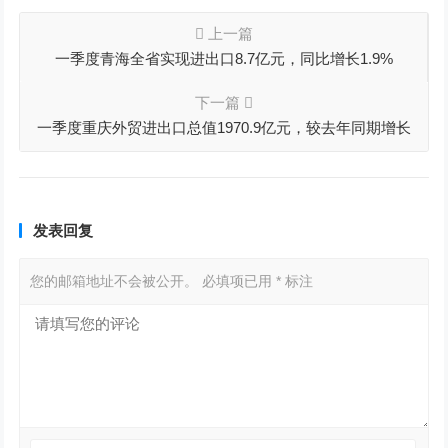
上一篇
一季度青海全省实现进出口8.7亿元，同比增长1.9%
下一篇
一季度重庆外贸进出口总值1970.9亿元，较去年同期增长
9.3%
发表回复
您的邮箱地址不会被公开。
必填项已用
*
标注