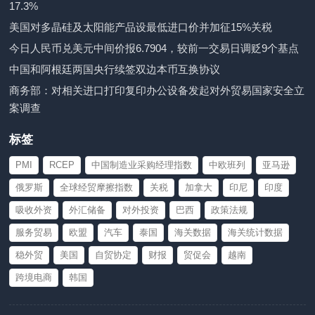
17.3%
美国对多晶硅及太阳能产品设最低进口价并加征15%关税
今日人民币兑美元中间价报6.7904，较前一交易日调贬9个基点
中国和阿根廷两国央行续签双边本币互换协议
商务部：对相关进口打印复印办公设备发起对外贸易国家安全立
案调查
标签
PMI
RCEP
中国制造业采购经理指数
中欧班列
亚马逊
俄罗斯
全球经贸摩擦指数
关税
加拿大
印尼
印度
吸收外资
外汇储备
对外投资
巴西
政策法规
服务贸易
欧盟
汽车
泰国
海关数据
海关统计数据
稳外贸
美国
自贸协定
财报
贸促会
越南
跨境电商
韩国