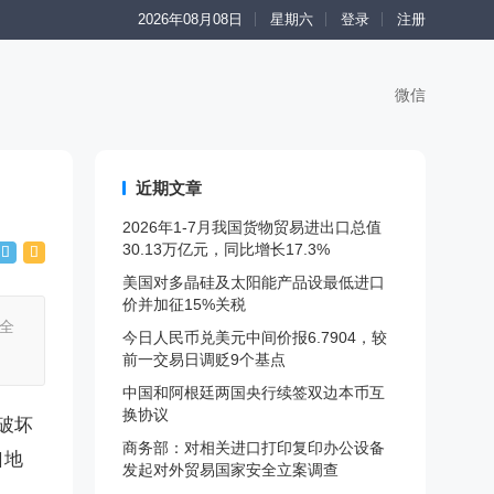
2026年08月08日
星期六
登录
注册
微信
近期文章
2026年1-7月我国货物贸易进出口总值
30.13万亿元，同比增长17.3%
美国对多晶硅及太阳能产品设最低进口
价并加征15%关税
全
今日人民币兑美元中间价报6.7904，较
前一交易日调贬9个基点
中国和阿根廷两国央行续签双边本币互
换协议
破坏
商务部：对相关进口打印复印办公设备
口地
发起对外贸易国家安全立案调查