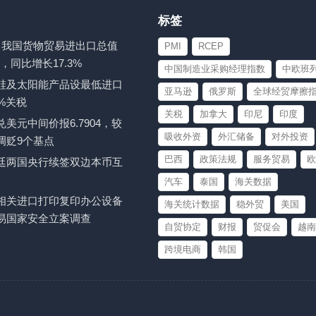
标签
-7月我国货物贸易进出口总值
PMI
RCEP
元，同比增长17.3%
中国制造业采购经理指数
中欧班
硅及太阳能产品设最低进口
亚马逊
俄罗斯
全球经贸摩擦
%关税
关税
加拿大
印尼
印度
美元中间价报6.7904，较
吸收外资
外汇储备
对外投资
调贬9个基点
巴西
政策法规
服务贸易
欧
廷两国央行续签双边本币互
汽车
泰国
海关数据
相关进口打印复印办公设备
海关统计数据
稳外贸
美国
易国家安全立案调查
自贸协定
财报
贸促会
越南
跨境电商
韩国