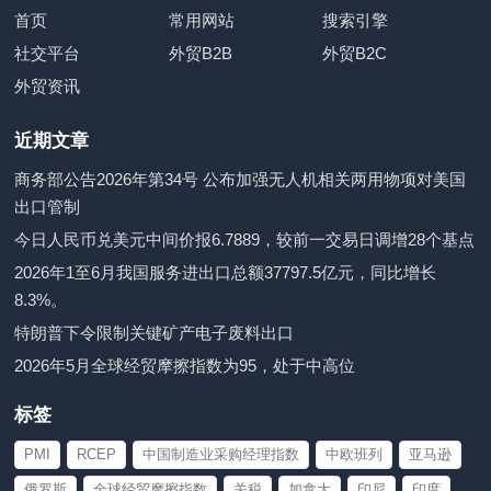
首页
常用网站
搜索引擎
社交平台
外贸B2B
外贸B2C
外贸资讯
近期文章
商务部公告2026年第34号 公布加强无人机相关两用物项对美国
出口管制
今日人民币兑美元中间价报6.7889，较前一交易日调增28个基点
2026年1至6月我国服务进出口总额37797.5亿元，同比增长
8.3%。
特朗普下令限制关键矿产电子废料出口
2026年5月全球经贸摩擦指数为95，处于中高位
标签
PMI
RCEP
中国制造业采购经理指数
中欧班列
亚马逊
俄罗斯
全球经贸摩擦指数
关税
加拿大
印尼
印度