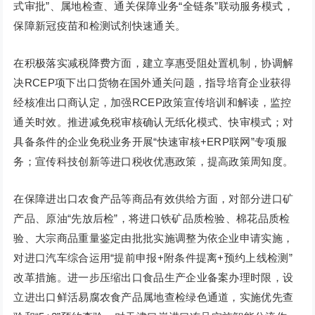
式审批”、属地检查、通关保障业务“全链条”联动服务模式，
保障新冠疫苗和检测试剂快速通关。
在积极落实减税降费方面，建立享惠受阻处置机制，协调解
决RCEP项下出口货物在国外通关问题，指导培育企业获得
经核准出口商认定，加强RCEP政策宣传培训和解读，监控
通关时效。推进减免税审核确认无纸化模式、快审模式；对
具备条件的企业免税业务开展“快速审核+ERP联网”专项服
务；宣传科技创新等进口税收优惠政策，提高政策周知度。
在保障进出口农食产品等商品有效供给方面，对部分进口矿
产品、原油“先放后检”，将进口铁矿品质检验、棉花品质检
验、大宗商品重量鉴定由批批实施调整为依企业申请实施，
对进口汽车综合运用“提前申报+附条件提离+预约上线检测”
改革措施。进一步压缩出口食品生产企业备案办理时限，设
立进出口鲜活易腐农食产品属地查检绿色通道，实施优先查