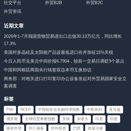
社交平台
外贸B2B
外贸B2C
外贸资讯
近期文章
2026年1-7月我国货物贸易进出口总值30.13万亿元，同比增长
17.3%
美国对多晶硅及太阳能产品设最低进口价并加征15%关税
今日人民币兑美元中间价报6.7904，较前一交易日调贬9个基点
中国和阿根廷两国央行续签双边本币互换协议
商务部：对相关进口打印复印办公设备发起对外贸易国家安全立
案调查
标签
PMI
RCEP
中国制造业采购经理指数
中欧班列
亚马逊
俄罗斯
全球经贸摩擦指数
关税
加拿大
印尼
印度
吸收外资
外汇储备
对外投资
巴西
政策法规