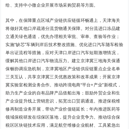
给、支持中小微企业开展市场采购贸易等方面。
其中，在保障重点区域产业链供应链循环畅通上，天津海关
将做好其他口岸疏港分流货物通关保障。对分流进口冻品建
立通关绿色通道，优先办理相关审批、审单、查验等作业；
实施“缺芯”车辆到岸后技术整改措施、优化进口汽车随车检验
单出证流程等措施，应对天津口岸进口汽车短期激增情况，
缓解其他口岸进口汽车物流压力。建立京津冀三地海关保通
保畅协调应急机制，京津冀地区产业链供应链重点企业名单
三关互认，共享京津冀三关优惠政策和改革成果；开展京津
冀实验室检测业务合作。推动跨境电商“平台+产业”新模式，
助力生产企业的自有品牌产品借船出海；鼓励外贸企业和生
产企业提升线上营销意识，拓宽出口贸易通道。推进保税维
修再制造业务开展，带动产业价值链延长；年内推进医药等
领域保税研发在综保区落地，提升企业竞争力。推动综合保
税区区块链技术应用，满足航空维修企业航材、工具紧急出