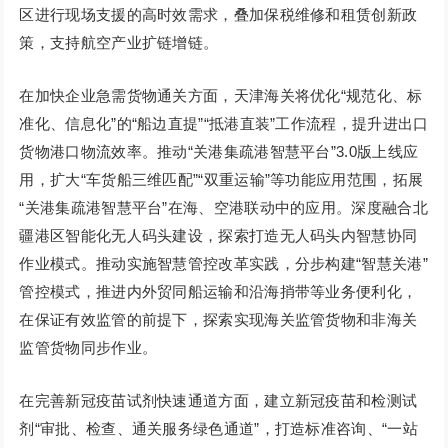
区进行现场支援的高时效需求，叠加保税维修和租赁创新政
策，支持航空产业扩链增链。
在加快企业急需货物通关方面，天津海关将优化“规范化、标
准化、信息化”的“船边直提”“抵港直装”工作流程，提升进出口
货物港口物流效率。推动“关港集疏港智慧平台”3.0版上线应
用，扩大“车货船三维匹配”“双重运输”等功能应用范围，拓展
“关港集疏港智慧平台”在海、空港联动中的应用。深度融合北
疆港区智能化无人码头建设，探索打造无人码头内智慧协同
作业模式。推动实施智慧管控改革实践，分步构建“智慧关港”
管控模式，推进内外贸同船运输和沿海捎带等业务便利化，
在保证有效监管的前提下，探索实现海关监管货物和非海关
监管货物同步作业。
在完善新冠疫苗试剂快速通道方面，建立新冠疫苗和检测试
剂“审批、检查、通关服务绿色通道”，打造标准咨询、“一站