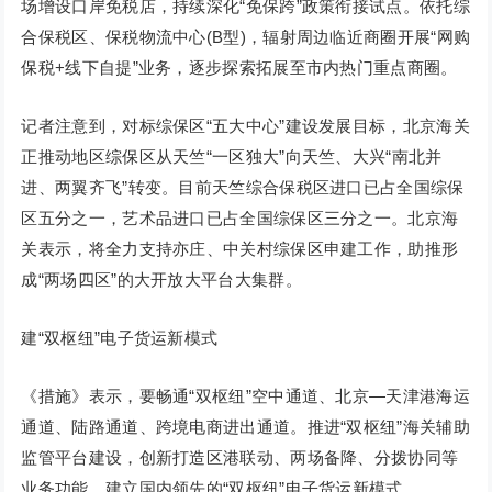
场增设口岸免税店，持续深化“免保跨”政策衔接试点。依托综
合保税区、保税物流中心(B型)，辐射周边临近商圈开展“网购
保税+线下自提”业务，逐步探索拓展至市内热门重点商圈。
记者注意到，对标综保区“五大中心”建设发展目标，北京海关
正推动地区综保区从天竺“一区独大”向天竺、大兴“南北并
进、两翼齐飞”转变。目前天竺综合保税区进口已占全国综保
区五分之一，艺术品进口已占全国综保区三分之一。北京海
关表示，将全力支持亦庄、中关村综保区申建工作，助推形
成“两场四区”的大开放大平台大集群。
建“双枢纽”电子货运新模式
《措施》表示，要畅通“双枢纽”空中通道、北京—天津港海运
通道、陆路通道、跨境电商进出通道。推进“双枢纽”海关辅助
监管平台建设，创新打造区港联动、两场备降、分拨协同等
业务功能，建立国内领先的“双枢纽”电子货运新模式。