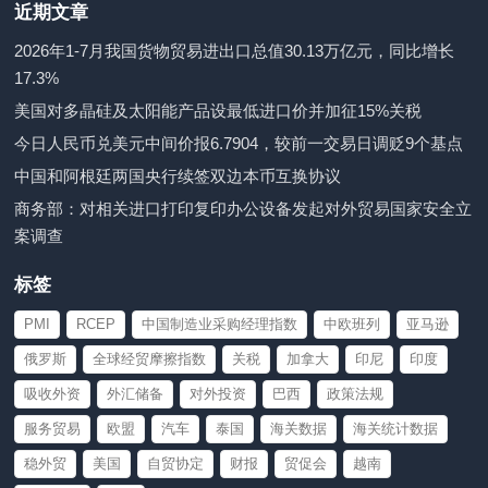
近期文章
2026年1-7月我国货物贸易进出口总值30.13万亿元，同比增长
17.3%
美国对多晶硅及太阳能产品设最低进口价并加征15%关税
今日人民币兑美元中间价报6.7904，较前一交易日调贬9个基点
中国和阿根廷两国央行续签双边本币互换协议
商务部：对相关进口打印复印办公设备发起对外贸易国家安全立
案调查
标签
PMI
RCEP
中国制造业采购经理指数
中欧班列
亚马逊
俄罗斯
全球经贸摩擦指数
关税
加拿大
印尼
印度
吸收外资
外汇储备
对外投资
巴西
政策法规
服务贸易
欧盟
汽车
泰国
海关数据
海关统计数据
稳外贸
美国
自贸协定
财报
贸促会
越南