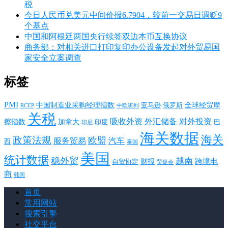
税
今日人民币兑美元中间价报6.7904，较前一交易日调贬9
个基点
中国和阿根廷两国央行续签双边本币互换协议
商务部：对相关进口打印复印办公设备发起对外贸易国
家安全立案调查
标签
PMI
中国制造业采购经理指数
亚马逊
俄罗斯
全球经贸摩
RCEP
中欧班列
关税
对外投资
吸收外资
外汇储备
擦指数
加拿大
巴
印度
印尼
海关数据
海关
政策法规
欧盟
服务贸易
汽车
西
泰国
美国
统计数据
稳外贸
越南
跨境电
财报
自贸协定
贸促会
商
韩国
首页
常用网站
搜索引擎
社交平台