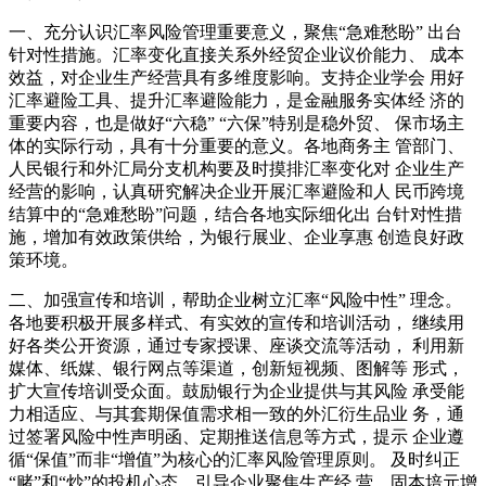
一、充分认识汇率风险管理重要意义，聚焦“急难愁盼” 出台
针对性措施。汇率变化直接关系外经贸企业议价能力、 成本
效益，对企业生产经营具有多维度影响。支持企业学会 用好
汇率避险工具、提升汇率避险能力，是金融服务实体经 济的
重要内容，也是做好“六稳” “六保”特别是稳外贸、 保市场主
体的实际行动，具有十分重要的意义。各地商务主 管部门、
人民银行和外汇局分支机构要及时摸排汇率变化对 企业生产
经营的影响，认真研究解决企业开展汇率避险和人 民币跨境
结算中的“急难愁盼”问题，结合各地实际细化出 台针对性措
施，增加有效政策供给，为银行展业、企业享惠 创造良好政
策环境。
二、加强宣传和培训，帮助企业树立汇率“风险中性” 理念。
各地要积极开展多样式、有实效的宣传和培训活动， 继续用
好各类公开资源，通过专家授课、座谈交流等活动， 利用新
媒体、纸媒、银行网点等渠道，创新短视频、图解等 形式，
扩大宣传培训受众面。鼓励银行为企业提供与其风险 承受能
力相适应、与其套期保值需求相一致的外汇衍生品业 务，通
过签署风险中性声明函、定期推送信息等方式，提示 企业遵
循“保值”而非“增值”为核心的汇率风险管理原则。 及时纠正
“赌”和“炒”的投机心态，引导企业聚焦生产经 营，固本培元增