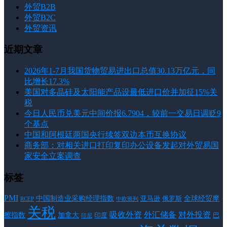
外贸B2B
外贸B2C
外贸资讯
近期文章
2026年1-7月我国货物贸易进出口总值30.13万亿元，同
比增长17.3%
美国对多晶硅及太阳能产品设最低进口价并加征15%关
税
今日人民币兑美元中间价报6.7904，较前一交易日调贬9
个基点
中国和阿根廷两国央行续签双边本币互换协议
商务部：对相关进口打印复印办公设备发起对外贸易国
家安全立案调查
标签
PMI
中国制造业采购经理指数
亚马逊
俄罗斯
全球经贸摩
RCEP
中欧班列
关税
对外投资
吸收外资
外汇储备
擦指数
加拿大
巴
印度
印尼