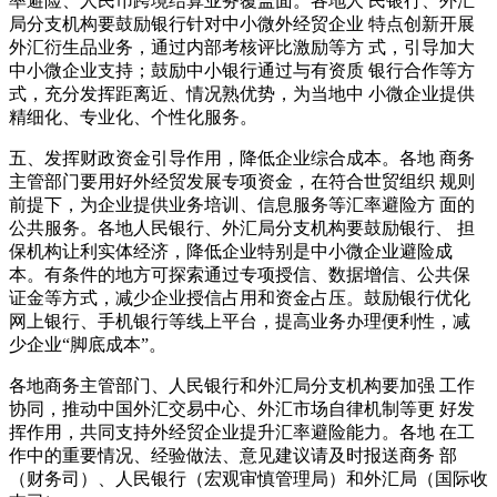
率避险、人民币跨境结算业务覆盖面。各地人 民银行、外汇
局分支机构要鼓励银行针对中小微外经贸企业 特点创新开展
外汇衍生品业务，通过内部考核评比激励等方 式，引导加大
中小微企业支持；鼓励中小银行通过与有资质 银行合作等方
式，充分发挥距离近、情况熟优势，为当地中 小微企业提供
精细化、专业化、个性化服务。
五、发挥财政资金引导作用，降低企业综合成本。各地 商务
主管部门要用好外经贸发展专项资金，在符合世贸组织 规则
前提下，为企业提供业务培训、信息服务等汇率避险方 面的
公共服务。各地人民银行、外汇局分支机构要鼓励银行、 担
保机构让利实体经济，降低企业特别是中小微企业避险成
本。有条件的地方可探索通过专项授信、数据增信、公共保
证金等方式，减少企业授信占用和资金占压。鼓励银行优化
网上银行、手机银行等线上平台，提高业务办理便利性，减
少企业“脚底成本”。
各地商务主管部门、人民银行和外汇局分支机构要加强 工作
协同，推动中国外汇交易中心、外汇市场自律机制等更 好发
挥作用，共同支持外经贸企业提升汇率避险能力。各地 在工
作中的重要情况、经验做法、意见建议请及时报送商务 部
（财务司）、人民银行（宏观审慎管理局）和外汇局（国际收