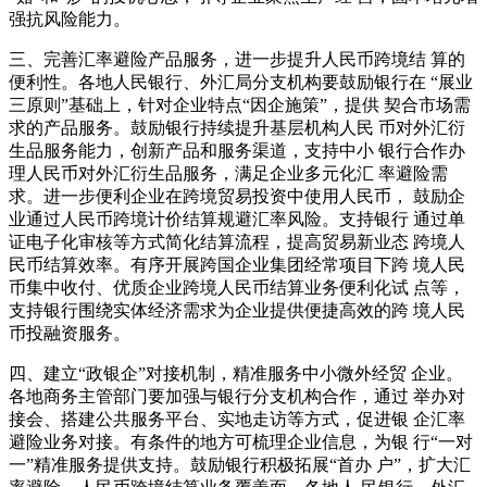
强抗风险能力。
三、完善汇率避险产品服务，进一步提升人民币跨境结 算的
便利性。各地人民银行、外汇局分支机构要鼓励银行在 “展业
三原则”基础上，针对企业特点“因企施策”，提供 契合市场需
求的产品服务。鼓励银行持续提升基层机构人民 币对外汇衍
生品服务能力，创新产品和服务渠道，支持中小 银行合作办
理人民币对外汇衍生品服务，满足企业多元化汇 率避险需
求。进一步便利企业在跨境贸易投资中使用人民币， 鼓励企
业通过人民币跨境计价结算规避汇率风险。支持银行 通过单
证电子化审核等方式简化结算流程，提高贸易新业态 跨境人
民币结算效率。有序开展跨国企业集团经常项目下跨 境人民
币集中收付、优质企业跨境人民币结算业务便利化试 点等，
支持银行围绕实体经济需求为企业提供便捷高效的跨 境人民
币投融资服务。
四、建立“政银企”对接机制，精准服务中小微外经贸 企业。
各地商务主管部门要加强与银行分支机构合作，通过 举办对
接会、搭建公共服务平台、实地走访等方式，促进银 企汇率
避险业务对接。有条件的地方可梳理企业信息，为银 行“一对
一”精准服务提供支持。鼓励银行积极拓展“首办 户”，扩大汇