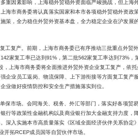
等多重因素影响，上海稳外贸稳外资面临严峻挑战，但上海
。上海市商务委将认真落实国家和本市各项稳外贸稳外资政
合施策，全力稳住外贸外资基本盘，全力稳定企业在沪发展
复工复产。前期，上海市商务委已有序推动三批重点外贸
42家复工率已达到91%，第二批562家复工率达到73%，
下阶段，上海市商务委将全面推进外贸外资企业复工复产，依托
加强企业员工返岗、物流保障、上下游衔接等方面复工复产
导企业做好疫情防控和安全生产措施落实到位。
单保市场。会同海关、税务、外汇等部门，落实好各项贸
口银行等政策性金融机构以及商业银行加大金融支持力度，
心。深入实施本市高质量落实《区域全面经济伙伴关系协定
业开拓RCEP成员国等自贸伙伴市场。