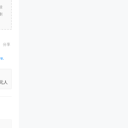
读
删
亿元人