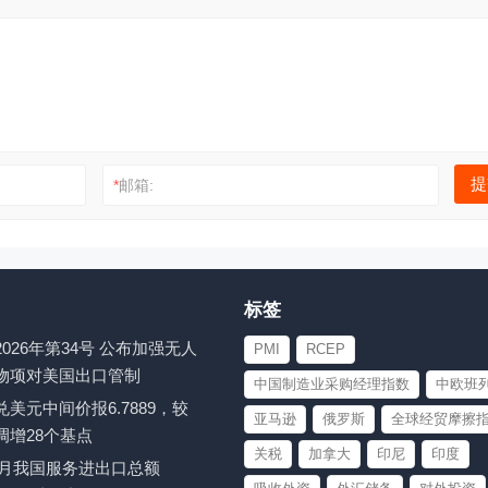
*
邮箱:
标签
026年第34号 公布加强无人
PMI
RCEP
物项对美国出口管制
中国制造业采购经理指数
中欧班
美元中间价报6.7889，较
亚马逊
俄罗斯
全球经贸摩擦
调增28个基点
关税
加拿大
印尼
印度
至6月我国服务进出口总额