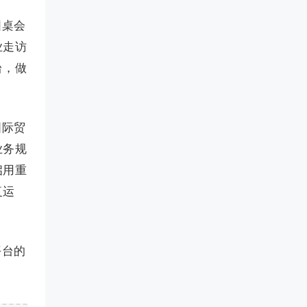
圆桌会
业走访
台，做
国际贸
业务规
启用重
复运
平台的
。