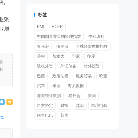
快。
标签
业采
PMI
RCEP
业增
中国制造业采购经理指数
中欧班列
亚马逊
俄罗斯
全球经贸摩擦指数
关税
加拿大
印尼
印度
读
吸收外资
外汇储备
对外投资
删
巴西
政策法规
服务贸易
欧盟
汽车
泰国
海关数据
海关统计数据
稳外贸
美国
自贸协定
财报
越南
跨境电商
阿里巴巴
韩国