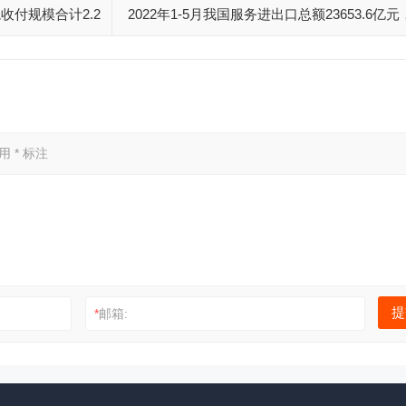
收付规模合计2.2
2022年1-5月我国服务进出口总额23653.6亿
6%
比增长22%
已用
*
标注
*
邮箱: