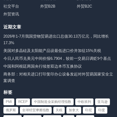
社交平台
外贸B2B
外贸B2C
外贸资讯
近期文章
2026年1-7月我国货物贸易进出口总值30.13万亿元，同比增长
17.3%
美国对多晶硅及太阳能产品设最低进口价并加征15%关税
今日人民币兑美元中间价报6.7904，较前一交易日调贬9个基点
中国和阿根廷两国央行续签双边本币互换协议
商务部：对相关进口打印复印办公设备发起对外贸易国家安全立
案调查
标签
PMI
RCEP
中国制造业采购经理指数
中欧班列
亚马逊
俄罗斯
全球经贸摩擦指数
关税
加拿大
印尼
印度