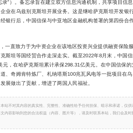
忘录”）。备忘录旨在建立双方信息沟通机制，共享项目信
资企业在乌兹别克斯坦开展业务。这是继哈萨克斯坦开发银
外经银行后，中国信保与中亚地区金融机构签署的第四份合
，一直致力于为中资企业在该地区投资兴业提供融资保险
克斯坦等国经贸合作走深走实。截至2022年8月末，中国
亿美元，在哈萨克斯坦累计承保298.31亿美元。在中国信保的
道、奇姆肯特炼厂、札纳塔斯100兆瓦风电等一批项目在乌
会发展做出了贡献，增进了两国人民福祉。
，本站不对其内容的真实性、完整性、准确性给予任何担保、暗示和承诺，仅供
本文内容影响到您的合法权益（内容、图片等），请及时联系本站，我们会及时