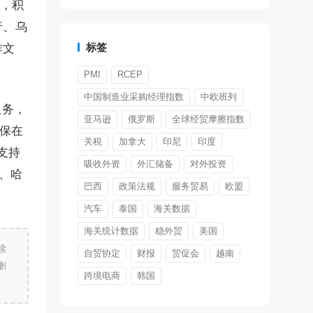
息，积
行、乌
标签
作文
PMI
RCEP
中国制造业采购经理指数
中欧班列
服务，
亚马逊
俄罗斯
全球经贸摩擦指数
信保在
关税
加拿大
印尼
印度
支持
吸收外资
外汇储备
对外投资
、哈
巴西
政策法规
服务贸易
欧盟
汽车
泰国
海关数据
海关统计数据
稳外贸
美国
读
自贸协定
财报
贸促会
越南
删
跨境电商
韩国