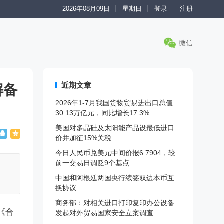
2026年08月09日
星期日
登录
注册
微信
近期文章
解备
2026年1-7月我国货物贸易进出口总值
30.13万亿元，同比增长17.3%
美国对多晶硅及太阳能产品设最低进口
价并加征15%关税
今日人民币兑美元中间价报6.7904，较
前一交易日调贬9个基点
》
中国和阿根廷两国央行续签双边本币互
换协议
商务部：对相关进口打印复印办公设备
《合
发起对外贸易国家安全立案调查