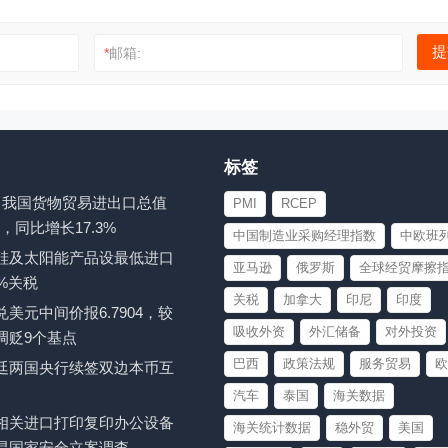
*
邮箱:
标签
-7月我国货物贸易进出口总值
PMI
RCEP
元，同比增长17.3%
中国制造业采购经理指数
中欧班
硅及太阳能产品设最低进口
亚马逊
俄罗斯
全球经贸摩擦
%关税
关税
加拿大
印尼
印度
美元中间价报6.7904，较
吸收外资
外汇储备
对外投资
调贬9个基点
巴西
政策法规
服务贸易
欧
廷两国央行续签双边本币互
汽车
泰国
海关数据
相关进口打印复印办公设备
海关统计数据
稳外贸
美国
易国家安全立案调查