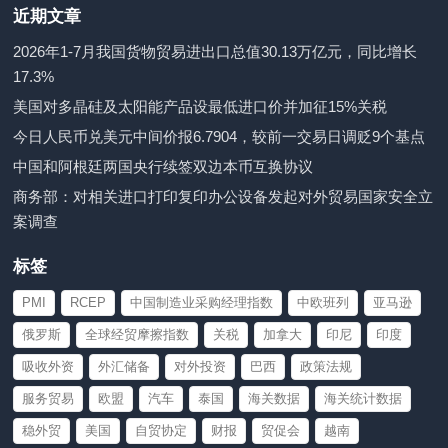
近期文章
2026年1-7月我国货物贸易进出口总值30.13万亿元，同比增长
17.3%
美国对多晶硅及太阳能产品设最低进口价并加征15%关税
今日人民币兑美元中间价报6.7904，较前一交易日调贬9个基点
中国和阿根廷两国央行续签双边本币互换协议
商务部：对相关进口打印复印办公设备发起对外贸易国家安全立
案调查
标签
PMI
RCEP
中国制造业采购经理指数
中欧班列
亚马逊
俄罗斯
全球经贸摩擦指数
关税
加拿大
印尼
印度
吸收外资
外汇储备
对外投资
巴西
政策法规
服务贸易
欧盟
汽车
泰国
海关数据
海关统计数据
稳外贸
美国
自贸协定
财报
贸促会
越南