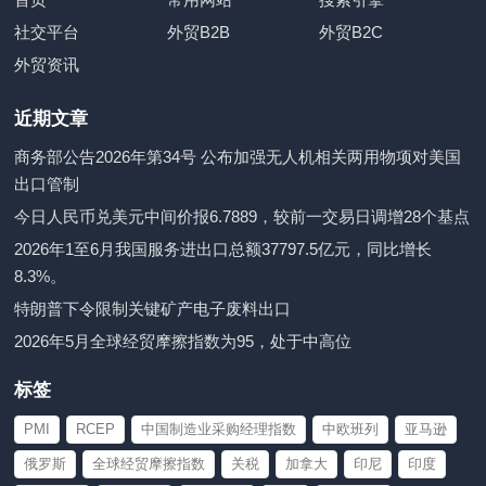
社交平台
外贸B2B
外贸B2C
外贸资讯
近期文章
商务部公告2026年第34号 公布加强无人机相关两用物项对美国
出口管制
今日人民币兑美元中间价报6.7889，较前一交易日调增28个基点
2026年1至6月我国服务进出口总额37797.5亿元，同比增长
8.3%。
特朗普下令限制关键矿产电子废料出口
2026年5月全球经贸摩擦指数为95，处于中高位
标签
PMI
RCEP
中国制造业采购经理指数
中欧班列
亚马逊
俄罗斯
全球经贸摩擦指数
关税
加拿大
印尼
印度