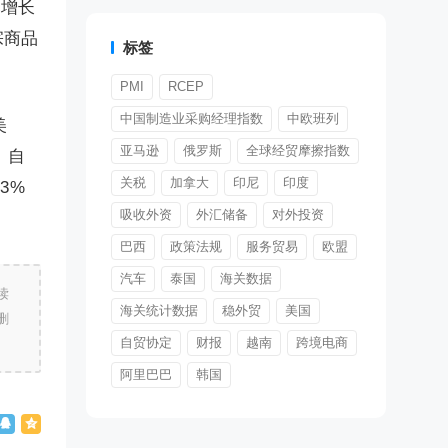
比增长
宗商品
标签
PMI
RCEP
中国制造业采购经理指数
中欧班列
美
亚马逊
俄罗斯
全球经贸摩擦指数
；自
关税
加拿大
印尼
印度
3%
吸收外资
外汇储备
对外投资
巴西
政策法规
服务贸易
欧盟
汽车
泰国
海关数据
读
海关统计数据
稳外贸
美国
删
自贸协定
财报
越南
跨境电商
阿里巴巴
韩国