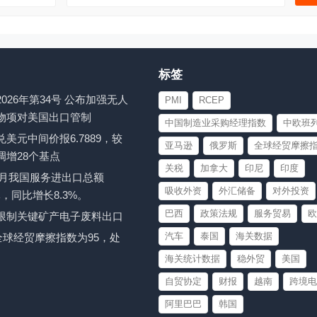
标签
026年第34号 公布加强无人
PMI
RCEP
物项对美国出口管制
中国制造业采购经理指数
中欧班
美元中间价报6.7889，较
亚马逊
俄罗斯
全球经贸摩擦
调增28个基点
关税
加拿大
印尼
印度
至6月我国服务进出口总额
吸收外资
外汇储备
对外投资
亿元，同比增长8.3%。
巴西
政策法规
服务贸易
欧
限制关键矿产电子废料出口
汽车
泰国
海关数据
月全球经贸摩擦指数为95，处
海关统计数据
稳外贸
美国
自贸协定
财报
越南
跨境电
阿里巴巴
韩国